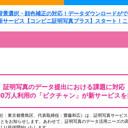
背景選択・
顔色補正の対応！
データダウンロードが
で
新サービス
【コンビニ証明写真プラス】
スタート！
こ
証明写真のデータ提出における
課題に対応
00万人利用の
「ピクチャン」が
新サービスを
社：東京都豊島区、代表取締役：齋藤和広）は、証明写真サービス
たことをお知らせします。あわせて、証明写真のデータ活用ニーズの
より提供開始いたします。