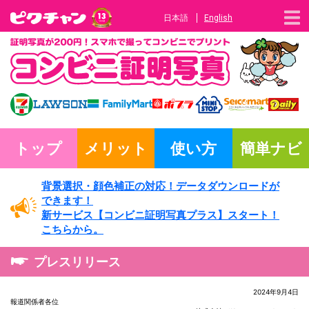
日本語
English
トップ
メリット
使い方
簡単ナビ
背景選択・
顔色補正の対応！
データダウンロードが
できます！
新サービス
【コンビニ証明写真プラス】
スタート！
こちらから。
プレスリリース
2024年9月4日
報道関係者各位