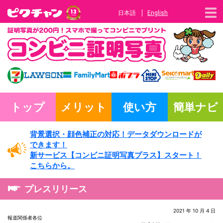
日本語
English
トップ
メリット
使い方
簡単ナビ
背景選択・
顔色補正の対応！
データダウンロードが
できます！
新サービス
【コンビニ証明写真プラス】
スタート！
こちらから。
プレスリリース
2021 年 10 月 4 日
報道関係者各位