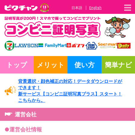
日本語
English
トップ
メリット
使い方
簡単ナビ
背景選択・
顔色補正の対応！
データダウンロードが
できます！
新サービス
【コンビニ証明写真プラス】
スタート！
こちらから。
運営会社
●運営会社情報