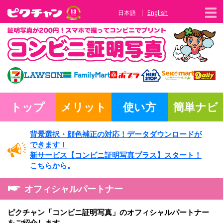
日本語
English
トップ
メリット
使い方
簡単ナビ
背景選択・
顔色補正の対応！
データダウンロードが
できます！
新サービス
【コンビニ証明写真プラス】
スタート！
こちらから。
オフィシャルパートナー
ピクチャン「コンビニ証明写真」のオフィシャルパートナー
をご紹介します。