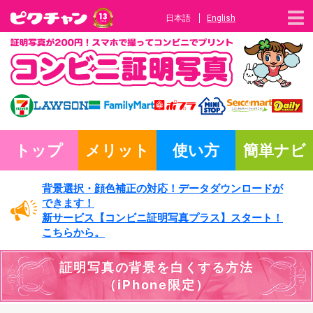
日本語
English
トップ
メリット
使い方
簡単ナビ
背景選択・
顔色補正の対応！
データダウンロードが
できます！
新サービス
【コンビニ証明写真プラス】
スタート！
こちらから。
証明写真の
背景を白くする方法
（iPhone限定）