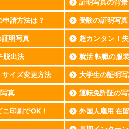
証明写真の背景
の申請方法は？
受験の証明写真
の証明写真
超カンタン！失
チ脱出法
就活 転職の服
・サイズ変更方法
大学生の証明写
明写真
運転免許証の写
ビニ印刷でOK！
外国人雇用 在