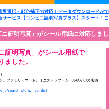
背景選択・
顔色補正の対応！
データダウンロードが
で
新サービス
【コンビニ証明写真プラス】
スタート！
こ
ニ証明写真」がシール用紙に対応しまし
ニ証明写真」が
シール用紙で
りました。
み）
ン、ファミリーマート、ミニストップ（シール紙が〇の店舗
ne.jp/search_store/map.html