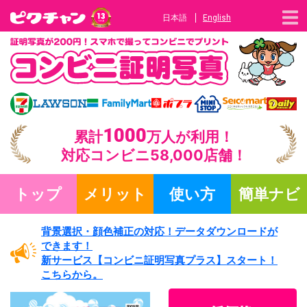
日本語
English
1000
累計
万人が利用！
対応コンビニ58,000店舗！
トップ
メリット
使い方
簡単ナビ
背景選択・
顔色補正の対応！
データダウンロードが
できます！
新サービス
【コンビニ証明写真プラス】
スタート！
こちらから。