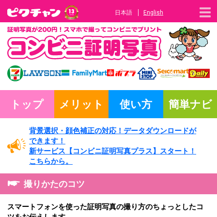
日本語
English
トップ
メリット
使い方
簡単ナビ
背景選択・
顔色補正の対応！
データダウンロードが
できます！
新サービス
【コンビニ証明写真プラス】
スタート！
こちらから。
撮りかたのコツ
スマートフォンを使った証明写真の撮り方のちょっとしたコ
ツをお伝えします。