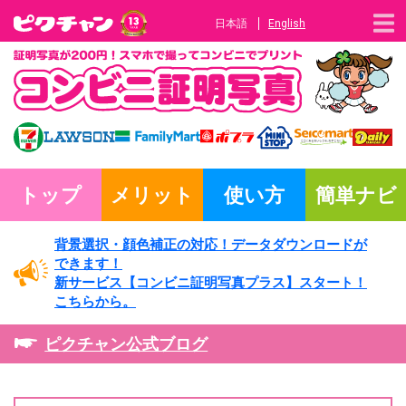
日本語
English
トップ
メリット
使い方
簡単ナビ
背景選択・
顔色補正の対応！
データダウンロードが
できます！
新サービス
【コンビニ証明写真プラス】
スタート！
こちらから。
ピクチャン公式ブログ