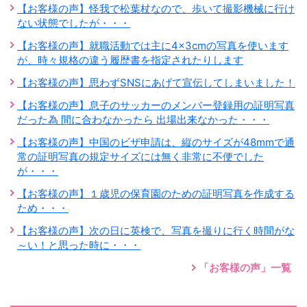
【お客様の声】怪我で松葉杖なので、歩いて撮影機械に行け
ない状態でしたが・・・
【お客様の声】就職活動では主に4×3cmの写真を使います
が、時々規格の違う履歴書を指定されたりします
【お客様の声】思わずSNSにあげて宣伝してしまいました！
【お客様の声】息子のサッカーのメンバー登録用の証明写真
だった為 間に合わなかったら 出場出来なかった・・・
【お客様の声】中国のビザ申請は、縦のサイズが48mmで通
常の証明写真の規定サイズには無く非常に不便でした
が・・・
【お客様の声】１歳児の保育園のための証明写真を作成する
ため・・・
【お客様の声】次の日に英検で、写真を撮りに行く時間がな
～い！と思った時に・・・
「お客様の声」一覧