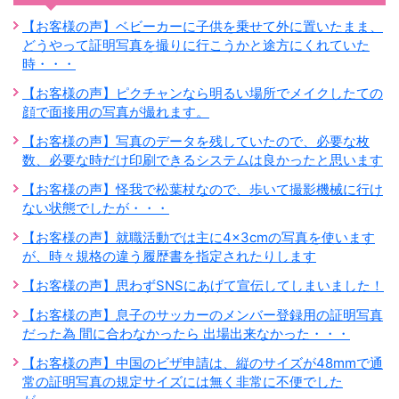
【お客様の声】ベビーカーに子供を乗せて外に置いたまま、
どうやって証明写真を撮りに行こうかと途方にくれていた
時・・・
【お客様の声】ピクチャンなら明るい場所でメイクしたての
顔で面接用の写真が撮れます。
【お客様の声】写真のデータを残していたので、必要な枚
数、必要な時だけ印刷できるシステムは良かったと思います
【お客様の声】怪我で松葉杖なので、歩いて撮影機械に行け
ない状態でしたが・・・
【お客様の声】就職活動では主に4×3cmの写真を使います
が、時々規格の違う履歴書を指定されたりします
【お客様の声】思わずSNSにあげて宣伝してしまいました！
【お客様の声】息子のサッカーのメンバー登録用の証明写真
だった為 間に合わなかったら 出場出来なかった・・・
【お客様の声】中国のビザ申請は、縦のサイズが48mmで通
常の証明写真の規定サイズには無く非常に不便でした