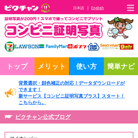
日本語
English
トップ
メリット
使い方
簡単ナビ
背景選択・
顔色補正の対応！
データダウンロードが
できます！
新サービス
【コンビニ証明写真プラス】
スタート！
こちらから。
ピクチャン公式ブログ