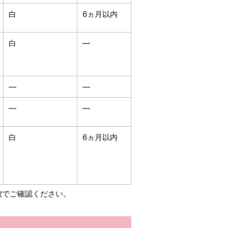
白
6ヵ月以内
白
―
―
―
―
―
白
6ヵ月以内
館でご確認ください。