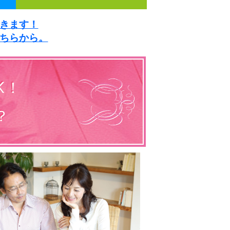
きます！
ちらから。
K！
？