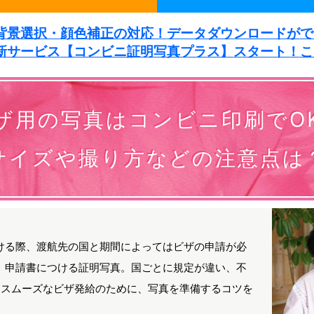
背景選択・
顔色補正の対応！
データダウンロードが
で
新サービス
【コンビニ証明写真プラス】
スタート！
こ
ザ用の写真は
コンビニ印刷でO
サイズや撮り方などの
注意点は
ける際、渡航先の国と期間によってはビザの申請が必
、申請書につける証明写真。国ごとに規定が違い、不
。スムーズなビザ発給のために、写真を準備するコツを