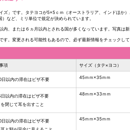
ズ」です。タテヨコが5×5ｃｍ（オーストラリア、インドほか）、4
（中国）など、ミリ単位で規定が決められています。
以内、または６ヵ月以内とされる国が多くなっています。写真は新
です。変更される可能性もあるので、必ず最新情報をチェックして
事項
サイズ（タテ×ヨコ）
45ｍｍ×35ｍｍ
90日以内の滞在はビザ不要
48ｍｍ×33ｍｍ
15日以内の滞在はビザ不要
口を閉じて耳を出すこと
45ｍｍ×35ｍｍ
90日以内の滞在はビザ不要
両耳と額が完全に見えること