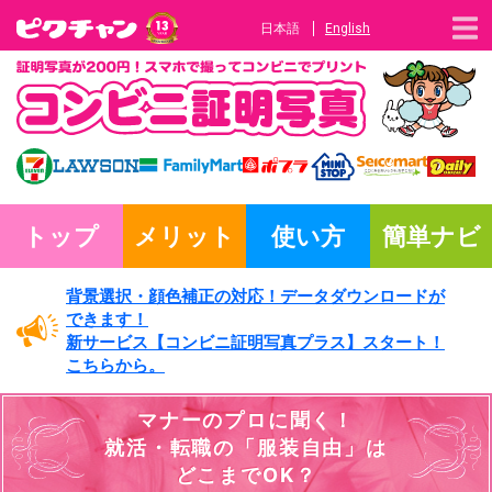
日本語
English
トップ
メリット
使い方
簡単ナビ
背景選択・
顔色補正の対応！
データダウンロードが
できます！
新サービス
【コンビニ証明写真プラス】
スタート！
こちらから。
マナーのプロに聞く！
就活・転職の
「服装自由」は
どこまでOK？