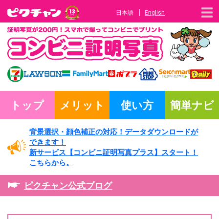
日本語
English
トップ
メリット
使い方
簡単ナビ
背景選択・
顔色補正の対応！
データダウンロードが
できます！
新サービス
【コンビニ証明写真プラス】
スタート！
こちらから。
ピクチャン公式ブログ