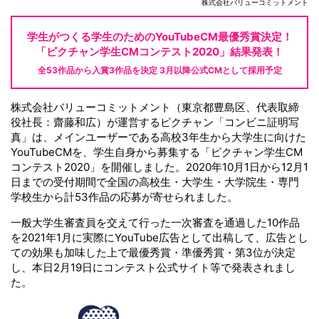
株式会社バリューコミットメント
学生がつくる
学生のための
YouTubeCM
最優秀賞決定！
「ピクチャン学生CM
コンテスト2020」
結果発表！
全53作品から入賞3作品を決定 3月以降公式CMとして採用予定
株式会社バリューコミットメント（東京都豊島区、代表取締
役社長：齋藤和広）が運営するピクチャン「コンビニ証明写
真」は、メインユーザーである高校3年生から大学生に向けた
YouTubeCMを、学生自身から募集する「ピクチャン学生CM
コンテスト2020」を開催しました。2020年10月1日から12月1
日までの受付期間で全国の高校生・大学生・大学院生・専門
学校生から計53作品の応募が寄せられました。
一般大学生審査員を交えて行った一次審査を通過した10作品
を2021年1月に実際にYouTube広告として出稿して、広告とし
ての効果も加味した上で最優秀賞・準優秀賞・第3位が決定
し、本日2月19日にコンテスト公式サイト等で発表されまし
た。