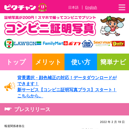
日本語
English
トップ
メリット
使い方
簡単ナビ
背景選択・
顔色補正の対応！
データダウンロードが
できます！
新サービス
【コンビニ証明写真プラス】
スタート！
こちらから。
プレスリリース
2022 年 2 月 19 日
報道関係者各位