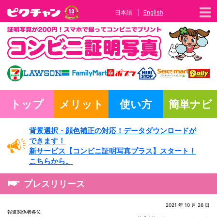
日本語
English
トップ
メリット
使い方
簡単ナビ
背景選択・
顔色補正の対応！
データダウンロードが
できます！
新サービス
【コンビニ証明写真プラス】
スタート！
こちらから。
プレスリリース
2021 年 10 月 26 日
報道関係者各位