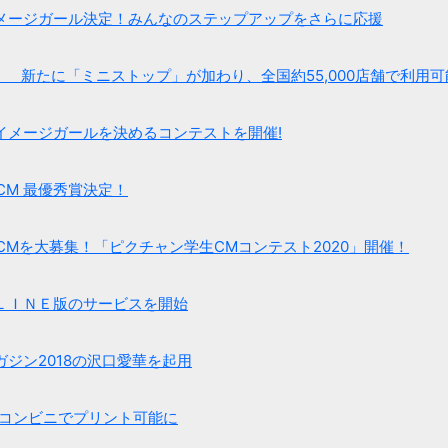
メージガール決定！みんなのステップアップをさらに応援
 新たに「ミニストップ」が加わり、全国約55,000店舗で利用可能
イメージガールを決めるコンテストを開催!
CM 最優秀賞決定！
eCMを大募集！「ピクチャン学生CMコンテスト2020」開催！
ＬＩＮＥ版のサービスを開始
ジン2018の沢口愛華を起用
のコンビニでプリント可能に