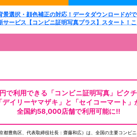
背景選択・
顔色補正の対応！
データダウンロードが
で
新サービス
【コンビニ証明写真プラス】
スタート！
こ
0円で利用できる
「コンビニ証明写真」ピク
「デイリーヤマザキ」と
「セイコーマート」
全国約58,000店舗で
利用可能に‼
京都豊島区、代表取締役社長：齋藤和広）は、全国の主要コンビニ