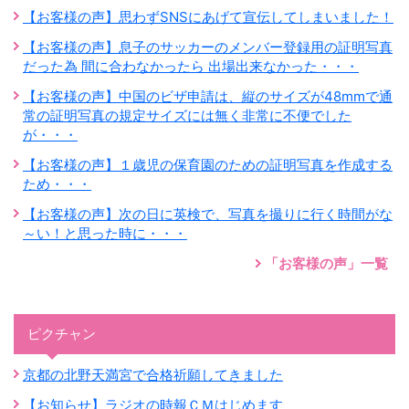
【お客様の声】思わずSNSにあげて宣伝してしまいました！
【お客様の声】息子のサッカーのメンバー登録用の証明写真
だった為 間に合わなかったら 出場出来なかった・・・
【お客様の声】中国のビザ申請は、縦のサイズが48mmで通
常の証明写真の規定サイズには無く非常に不便でした
が・・・
【お客様の声】１歳児の保育園のための証明写真を作成する
ため・・・
【お客様の声】次の日に英検で、写真を撮りに行く時間がな
～い！と思った時に・・・
「お客様の声」一覧
ピクチャン
京都の北野天満宮で合格祈願してきました
【お知らせ】ラジオの時報ＣＭはじめます