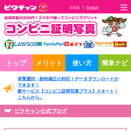
日本語
English
トップ
メリット
使い方
簡単ナビ
背景選択・
顔色補正の対応！
データダウンロードが
できます！
新サービス
【コンビニ証明写真プラス】
スタート！
こちらから。
ピクチャン公式ブログ