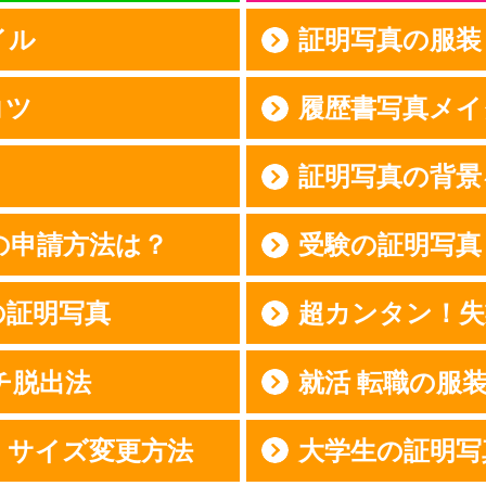
イル
証明写真の服装
コツ
履歴書写真メイ
証明写真の背景
の申請方法は？
受験の証明写真
の証明写真
超カンタン！失
チ脱出法
就活 転職の服
・サイズ変更方法
大学生の証明写