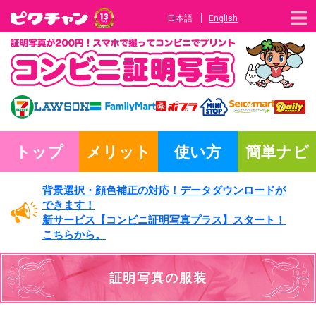
日本語
English
トップ
メリット
使い方
簡単ナビ
背景選択・
顔色補正の対応！
データダウンロードが
できます！
新サービス
【コンビニ証明写真プラス】
スタート！
こちらから。
証明写真の服装