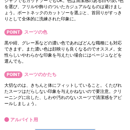
シャツでもカットソーでもOK。色は清潔感のある白や淡い色
を選び、フリルや飾りのついたカジュアルなものは避けまし
ょう。ボートネックのカットソーを選ぶと、首回りがすっき
りとして全体的に洗練された印象に。
スーツの色
POINT
黒や紺、グレー系などの濃い色であればどんな職種にも対応
できます。また濃い色は顔映りも良くなるのでオススメ。女
性らしいやわらかな印象を与えたい場合にはベージュなどを
選んでも。
スーツのかたち
POINT
大切なのは、きちんと体にフィットしていること。くたびれ
たスーツはだらしない印象を与えかねないので要注意。クリ
ーニングに出した、しわや汚れのないスーツで清潔感をアピ
ールしましょう。
アルバイト用