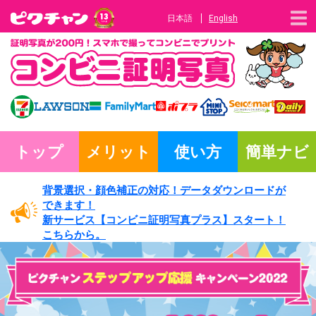
日本語
English
トップ
メリット
使い方
簡単ナビ
背景選択・
顔色補正の対応！
データダウンロードが
できます！
新サービス
【コンビニ証明写真プラス】
スタート！
こちらから。