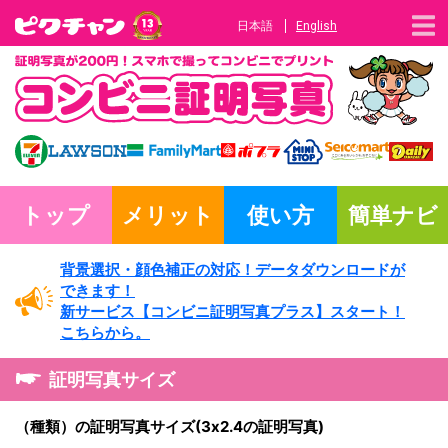
日本語
English
トップ
メリット
使い方
簡単ナビ
背景選択・
顔色補正の対応！
データダウンロードが
できます！
新サービス
【コンビニ証明写真プラス】
スタート！
こちらから。
証明写真サイズ
（種類）の証明写真サイズ(3x2.4の証明写真)