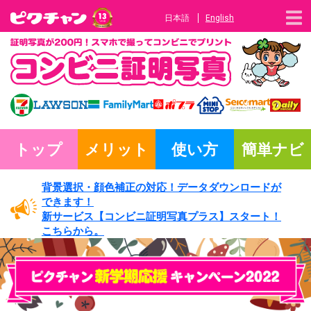
日本語
English
トップ
メリット
使い方
簡単ナビ
背景選択・
顔色補正の対応！
データダウンロードが
できます！
新サービス
【コンビニ証明写真プラス】
スタート！
こちらから。