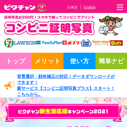
日本語
English
トップ
メリット
使い方
簡単ナビ
背景選択・
顔色補正の対応！
データダウンロードが
できます！
新サービス
【コンビニ証明写真プラス】
スタート！
こちらから。