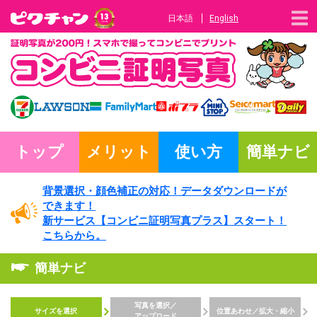
日本語
English
トップ
メリット
使い方
簡単ナビ
背景選択・
顔色補正の対応！
データダウンロードが
できます！
新サービス
【コンビニ証明写真プラス】
スタート！
こちらから。
簡単ナビ
写真を選択／
サイズを選択
位置あわせ／
拡大・縮小
アップロード