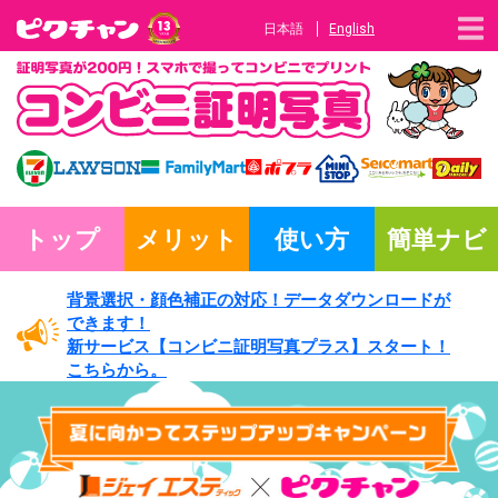
日本語
English
トップ
メリット
使い方
簡単ナビ
背景選択・
顔色補正の対応！
データダウンロードが
できます！
新サービス
【コンビニ証明写真プラス】
スタート！
こちらから。