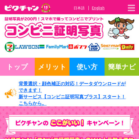
日本語
English
トップ
メリット
使い方
簡単ナビ
背景選択・
顔色補正の対応！
データダウンロードが
できます！
新サービス
【コンビニ証明写真プラス】
スタート！
こちらから。