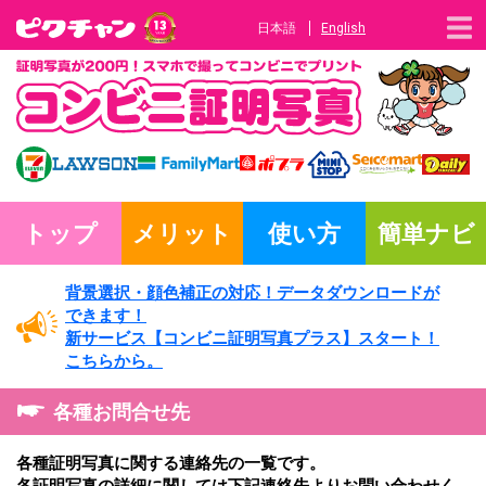
日本語
English
トップ
メリット
使い方
簡単ナビ
背景選択・
顔色補正の対応！
データダウンロードが
できます！
新サービス
【コンビニ証明写真プラス】
スタート！
こちらから。
各種お問合せ先
各種証明写真に関する連絡先の一覧です。
各証明写真の詳細に関しては下記連絡先よりお問い合わせく