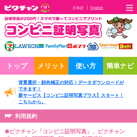
日本語
English
トップ
メリット
使い方
簡単ナビ
背景選択・
顔色補正の対応！
データダウンロードが
できます！
新サービス
【コンビニ証明写真プラス】
スタート！
こちらから。
利用規約
●ピクチャン「コンビニ証明写真」、ピクチャン