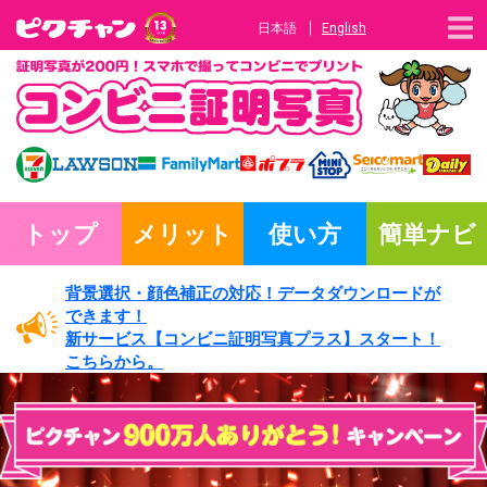
日本語
English
トップ
メリット
使い方
簡単ナビ
背景選択・
顔色補正の対応！
データダウンロードが
できます！
新サービス
【コンビニ証明写真プラス】
スタート！
こちらから。