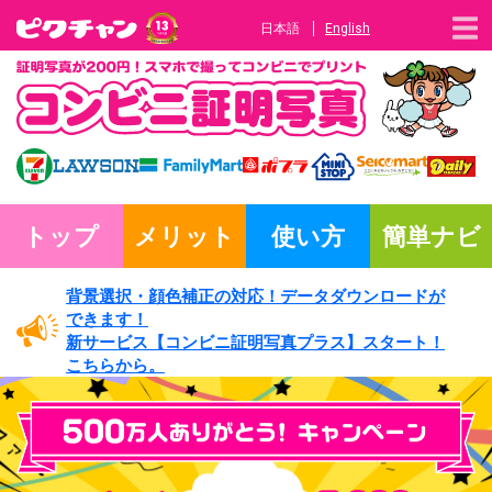
日本語
English
トップ
メリット
使い方
簡単ナビ
背景選択・
顔色補正の対応！
データダウンロードが
できます！
新サービス
【コンビニ証明写真プラス】
スタート！
こちらから。