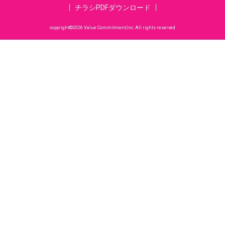
チラシPDFダウンロード
copyright©2026 Value Commitment,Inc. All rights reserved