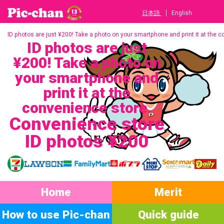
日本語
English
ID photos are just ¥200! Take a photo on your smartphone and print it at the 
ID photos are just
¥200! Take a photo on
your smartphone and
print it at the
convenience store.
Convenience store
ID photos ¥200
Home
Merit
How to use Pic-chan
Quick guide