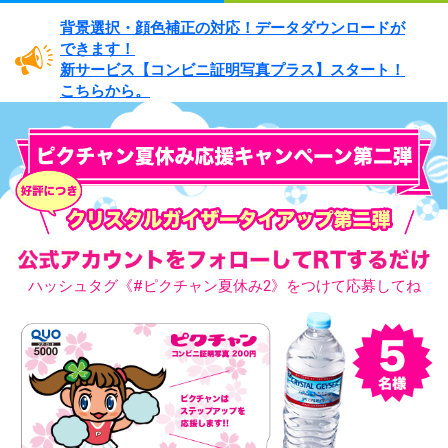
背景選択・
顔色補正の対応！
データダウンロードが
できます！
新サービス
【コンビニ証明写真プラス】
スタート！
こちらから。
ハッシュタグ
《#ピクチャン夏休み2》
をつけて
応募してね