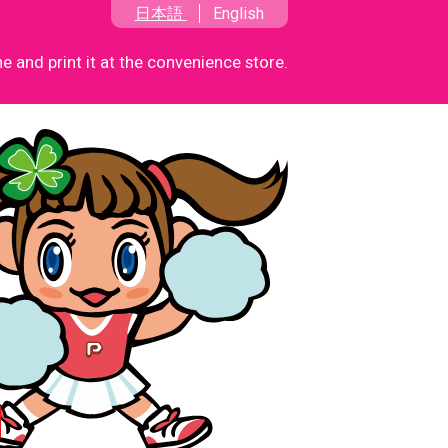
日本語
English
 and print it at the convenience store.