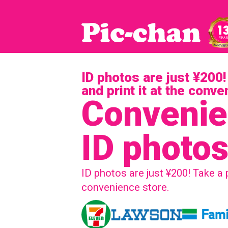
ID photos are just ¥200
and print it at the conv
Convenie
ID photo