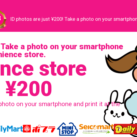
ID photos are just ¥200! Take a photo on your smartphone
! Take a photo on your smartphone
enience store.
nce store
s ¥200