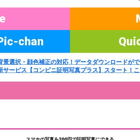
e
Pic-chan
Qui
背景選択・
顔色補正の対応！
データダウンロードが
で
新サービス
【コンビニ証明写真プラス】
スタート！
こ
スマホの写真を200円で証明写真にできる