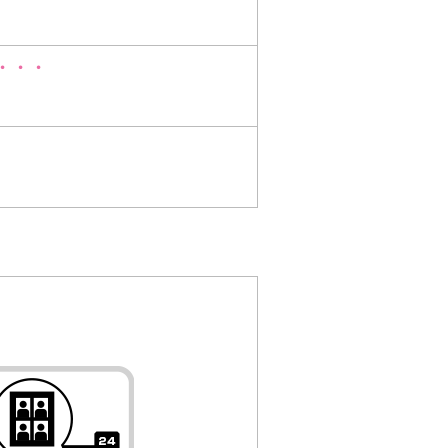
。
・・・