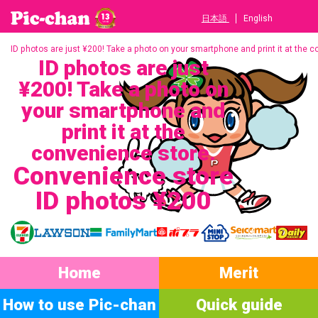
日本語
English
ID photos are just ¥200! Take a photo on your smartphone and print it at the 
ID photos are just
¥200! Take a photo on
your smartphone and
print it at the
convenience store.
Convenience store
ID photos ¥200
Home
Merit
How to use Pic-chan
Quick guide