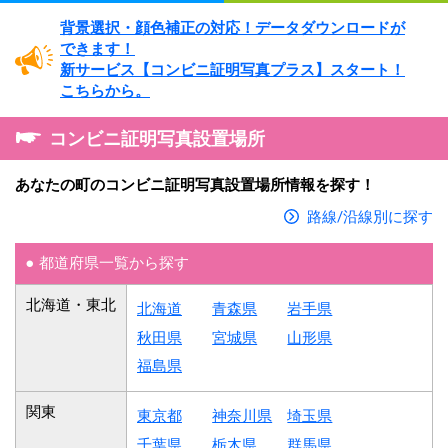
背景選択・
顔色補正の対応！
データダウンロードが
できます！
新サービス
【コンビニ証明写真プラス】
スタート！
こちらから。
コンビニ証明写真設置場所
あなたの町のコンビニ証明写真設置場所情報を探す！
路線/沿線別に探す
都道府県一覧から探す
北海道・東北
北海道
青森県
岩手県
秋田県
宮城県
山形県
福島県
関東
東京都
神奈川県
埼玉県
千葉県
栃木県
群馬県