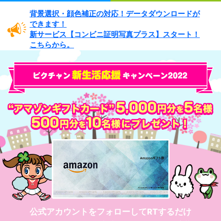
背景選択・
顔色補正の対応！
データダウンロードが
できます！
新サービス
【コンビニ証明写真プラス】
スタート！
こちらから。
公式アカウントをフォローしてRTするだけ