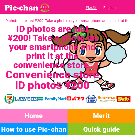
日本語
English
ID photos are just ¥200! Take a photo on your smartphone and print it at the 
ID photos are just
¥200! Take a photo on
your smartphone and
print it at the
convenience store.
Convenience store
ID photos ¥200
Home
Merit
How to use Pic-chan
Quick guide