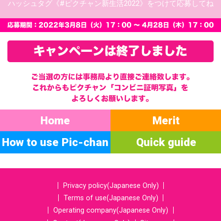
ハッシュタグ
《#ピクチャン新生活2022》
をつけて
応募してね
Home
Merit
How to use Pic-chan
Quick guide
Privacy policy(Japanese Only)
Terms of use(Japanese Only)
Operating company(Japanese Only)