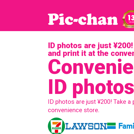
ID photos are just ¥200
and print it at the conv
Convenie
ID photo