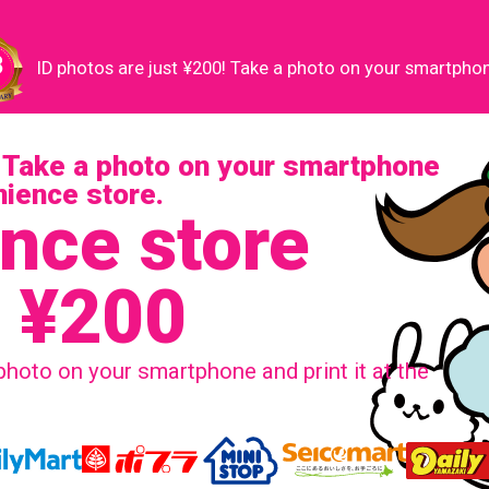
ID photos are just ¥200! Take a photo on your smartphone
! Take a photo on your smartphone
enience store.
nce store
s ¥200