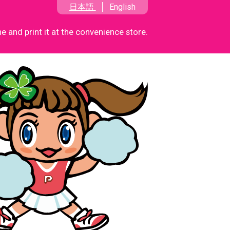
日本語
English
 and print it at the convenience store.