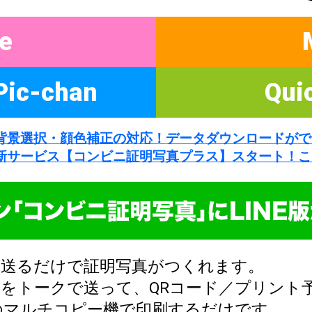
e
Pic-chan
Qui
背景選択・
顔色補正の対応！
データダウンロードが
で
新サービス
【コンビニ証明写真プラス】
スタート！
こ
真を送るだけで証明写真がつくれます。
をトークで送って、QRコード／プリント
のマルチコピー機で印刷するだけです。