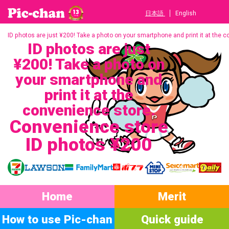
日本語
English
ID photos are just ¥200! Take a photo on your smartphone and print it at the 
ID photos are just
¥200! Take a photo on
your smartphone and
print it at the
convenience store.
Convenience store
ID photos ¥200
Home
Merit
How to use Pic-chan
Quick guide