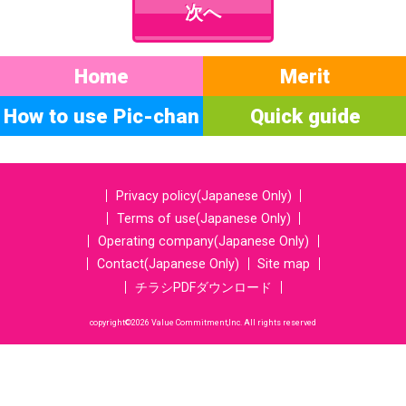
次へ
Home
Merit
How to use Pic-chan
Quick guide
Privacy policy(Japanese Only)
Terms of use(Japanese Only)
Operating company(Japanese Only)
Contact(Japanese Only)
Site map
チラシPDFダウンロード
copyright©2026 Value Commitment,Inc. All rights reserved