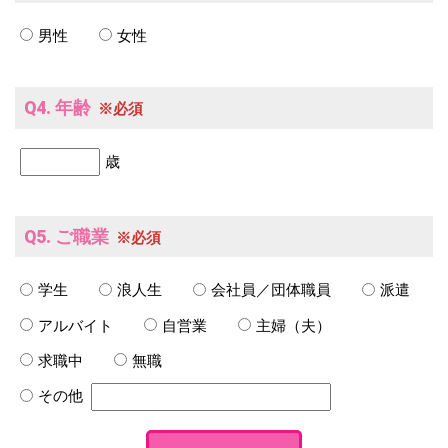
男性
女性
Q4. 年齢
※必須
歳
Q5. ご職業
※必須
学生
浪人生
会社員／団体職員
派遣
アルバイト
自営業
主婦（夫）
求職中
無職
その他