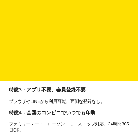
ピクチャン「ガラポンシール」の特徴
特徴１：自分だけのオリジナルシール・ステッカーが
つくれる
スマホやPCから写真や画像を登録するだけ。オリジナルデザ
インが簡単に完成。
特徴２：ガラポン機能で面倒な編集が不要
ボタンを押すだけでレイアウト変更。好みの配置をワンタッ
プで選べます。
特徴3：アプリ不要、会員登録不要
ブラウザやLINEから利用可能。面倒な登録なし。
特徴4：全国のコンビニでいつでも印刷
ファミリーマート・ローソン・ミニストップ対応。24時間365
日OK。