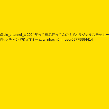
@pic_channel_tt
2024年って猫流行ってんの？
#オリジナルステッカー
#ピクチャン
#猫
#猫ミーム
♬ nhạc nền - user05778884414