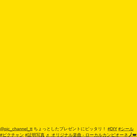
@pic_channel_tt
ちょっとしたプレゼントにピッタリ！
#DIY
#シール
#ピクチャン
#証明写真
♬ オリジナル楽曲 - ローカルカンピオーネ🗾👑