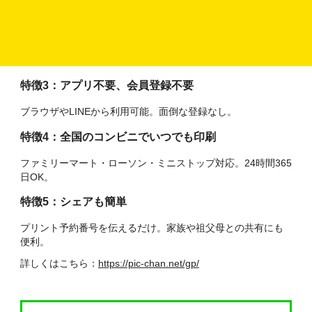
特徴２：ガラポン機能で面倒な編集が不要
ボタンを押すだけでレイアウト変更。好みの配置をワンタッ
プで選べます。
特徴3：アプリ不要、会員登録不要
ブラウザやLINEから利用可能。面倒な登録なし。
特徴4：全国のコンビニでいつでも印刷
ファミリーマート・ローソン・ミニストップ対応。24時間365
日OK。
特徴5：シェアも簡単
プリント予約番号を伝えるだけ。家族や祖父母との共有にも
便利。
詳しくはこちら：
https://pic-chan.net/gp/