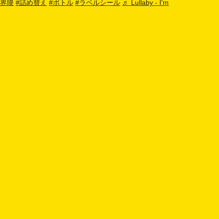
界隈
#詰め替え
#ボトル
#ラベルシール
♬ Lullaby - I'm
ピクチャン「ガラポンシール」の特徴
特徴１：自分だけのオリジナルシール・ステッカーが
つくれる
スマホやPCから写真や画像を登録するだけ。オリジナルデザ