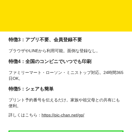
インが簡単に完成。
特徴２：ガラポン機能で面倒な編集が不要
ボタンを押すだけでレイアウト変更。好みの配置をワンタッ
プで選べます。
特徴3：アプリ不要、会員登録不要
ブラウザやLINEから利用可能。面倒な登録なし。
特徴4：全国のコンビニでいつでも印刷
ファミリーマート・ローソン・ミニストップ対応。24時間365
日OK。
特徴5：シェアも簡単
プリント予約番号を伝えるだけ。家族や祖父母との共有にも
便利。
詳しくはこちら：
https://pic-chan.net/gp/