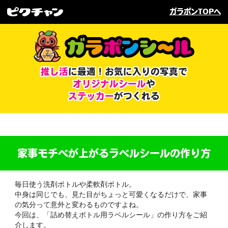
ガラポンTOPへ
推し活
に最適！
お気に入りの写真で
オリジナルシール
や
ステッカー
がつくれる
家事モチベが上がる
ラベルシールの作り方
毎日使う洗剤ボトルや柔軟剤ボトル。
中身は同じでも、見た目がちょっと可愛くなるだけで、家事
の気分って意外と変わるものですよね。
今回は、「詰め替えボトル用ラベルシール」の作り方をご紹
介します。