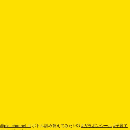
@pic_channel_tt
ボトル詰め替えてみた✨💞
#ガラポンシール
#子育て