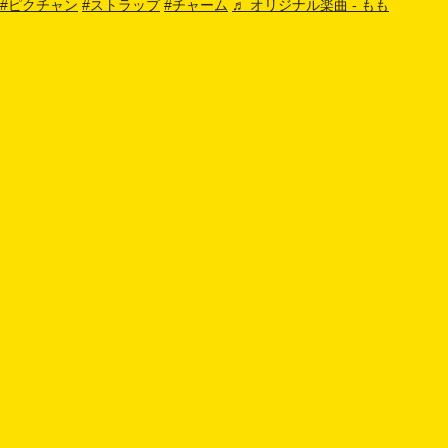
#ピクチャン
#ストラップ
#チャーム
♬ オリジナル楽曲 - もも
ピクチャン「ガラポンシール」の特徴
特徴１：自分だけのオリジナルシール・ステッカーが
つくれる
スマホやPCから写真や画像を登録するだけで簡単に自分だけ