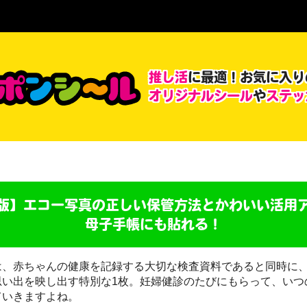
推し活
に最適！
お気に入り
オリジナルシール
や
ステッ
版】エコー写真の
正しい保管方法と
かわいい活用
母子手帳にも貼れる！
は、赤ちゃんの健康を記録する大切な検査資料であると同時に
思い出を映し出す特別な1枚。妊婦健診のたびにもらって、いつ
ていきますよね。