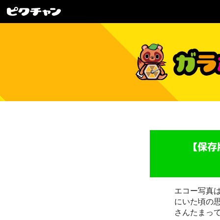
【保存
エコー写真
にいた頃の
さんたまっ