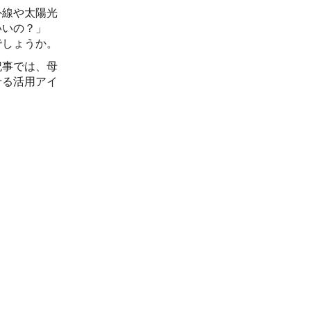
外線や太陽光
いいの？」
でしょうか。
記事では、母
せる活用アイ