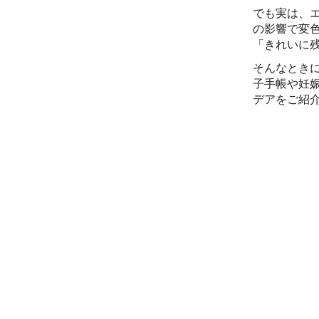
でも実は、
の影響で変
「きれいに
そんなとき
子手帳や妊
デアをご紹