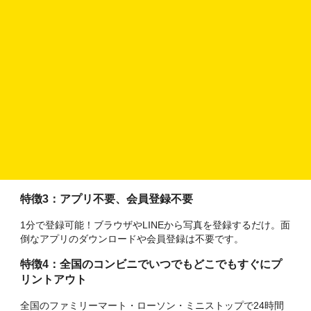
ピクチャン「ガラポンシール」の特徴
特徴１：自分だけのオリジナルシール・ステッカーが
つくれる
スマホやPCから写真や画像を登録するだけで簡単に自分だけ
のオリジナルシール・ステッカーがつくれます。
特徴２：ガラポン機能で面倒な編集が不要
ガラポンボタンを押すだけでレイアウトを変更できます。好
みのレイアウトをワンタップで選べます。
特徴3：アプリ不要、会員登録不要
1分で登録可能！ブラウザやLINEから写真を登録するだけ。面
倒なアプリのダウンロードや会員登録は不要です。
特徴4：全国のコンビニでいつでもどこでもすぐにプ
リントアウト
全国のファミリーマート・ローソン・ミニストップで24時間