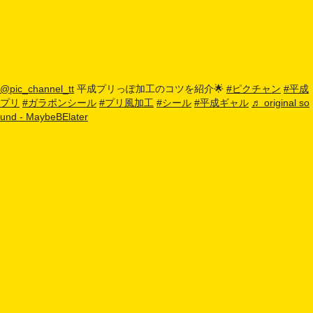
@pic_channel_tt
平成プリっぽ加工のコツを紹介🌟
#ピクチャン
#平成
プリ
#ガラポンシール
#プリ風加工
#シール
#平成ギャル
♬ original so
und - MaybeBElater