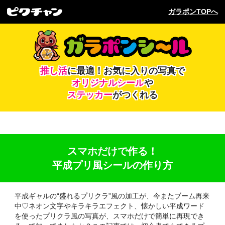
ガラポンTOPへ
推し活
に最適！
お気に入りの写真で
オリジナルシール
や
ステッカー
がつくれる
スマホだけで作る！
平成プリ風シールの作り方
平成ギャルの“盛れるプリクラ”風の加工が、今またブーム再来
中♡ネオン文字やキラキラエフェクト、懐かしい平成ワード
を使ったプリクラ風の写真が、スマホだけで簡単に再現でき