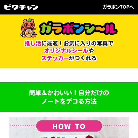
ガラポンTOPへ
推し活
に最適！
お気に入りの写真で
オリジナルシール
や
ステッカー
がつくれる
簡単＆かわいい！
自分だけの
ノートをデコる方法