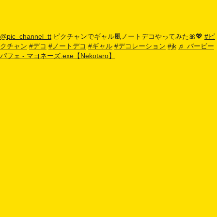
@pic_channel_tt
ピクチャンでギャル風ノートデコやってみた🎀💖
#ピ
クチャン
#デコ
#ノートデコ
#ギャル
#デコレーション
#jk
♬ バービー
パフェ - マヨネーズ.exe【Nekotaro】
よくある質問（FAQ）