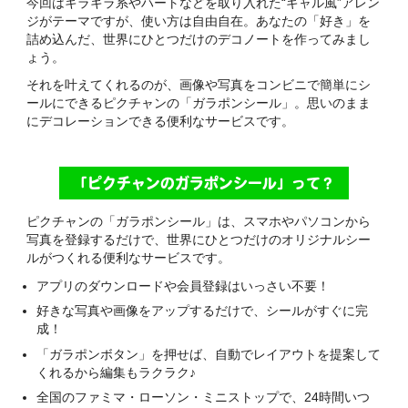
今回はキラキラ系やハートなどを取り入れた
“ギャル風”アレン
ジがテーマですが、
使い方は自由自在。
あなたの「好き」を
詰め込んだ、
世界にひとつだけの
デコノートを作ってみまし
ょう。
それを叶えてくれるのが、
画像や写真をコンビニで
簡単にシ
ールにできる
ピクチャンの「ガラポンシール」。
思いのまま
にデコレーションできる
便利なサービスです。
「ピクチャンのガラポンシール」って？
ピクチャンの「ガラポンシール」は、スマホやパソコンから
写真を登録するだけで、世界にひとつだけのオリジナルシー
ルがつくれる便利なサービスです。
アプリのダウンロードや会員登録はいっさい不要！
好きな写真や画像をアップするだけで、シールがすぐに完
成！
「ガラポンボタン」を押せば、自動でレイアウトを提案して
くれるから編集もラクラク♪
全国のファミマ・ローソン・ミニストップで、24時間いつ