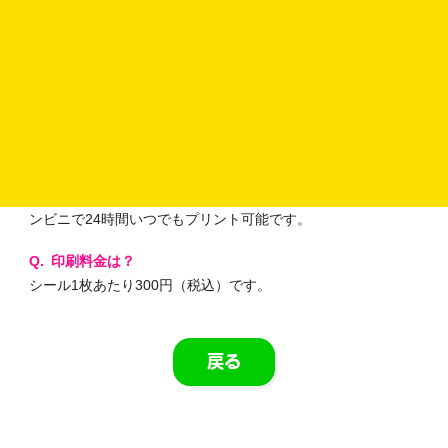
スマホだけで使えますか？
はい！スマホから画像をアップするだけで、シールが作れま
す。
アプリのダウンロードは必要ですか？
いいえ、不要です。ブラウザでそのまま使えます。
どこで印刷できますか？
ファミリーマート・ローソン・ミニストップなど、主要なコ
ンビニで24時間いつでもプリント可能です。
印刷料金は？
シール1枚あたり300円（税込）です。
戻る