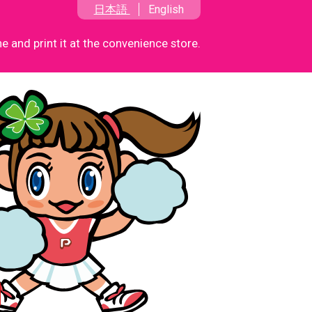
日本語
English
 and print it at the convenience store.