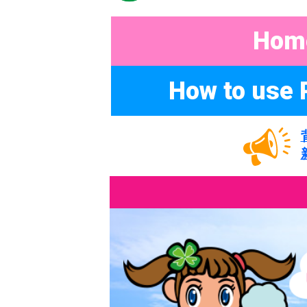
Hom
How to use 