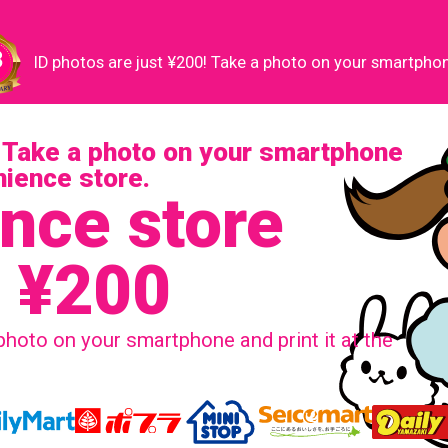
ID photos are just ¥200! Take a photo on your smartphone
! Take a photo on your smartphone
enience store.
nce store
s ¥200