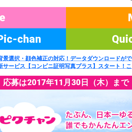
e
Pic-chan
Qui
背景選択・
顔色補正の対応！
データダウンロードが
で
新サービス
【コンビニ証明写真プラス】
スタート！
こ
応募は2017年11月30日（木）まで