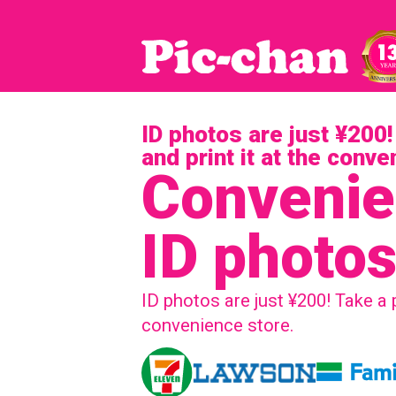
ID photos are just ¥200
and print it at the conv
Convenie
ID photo